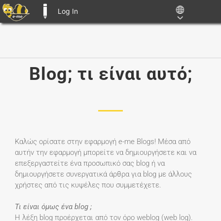
Log In
E-ME BLOGS
Skip
to
content
Blog; τι είναι αυτό;
Καλώς ορίσατε στην εφαρμογή e-me Blogs! Μέσα από
αυτήν την εφαρμογή μπορείτε να δημιουργήσετε και να
επεξεργαστείτε ένα προσωπικό σας blog ή να
δημιουργήσετε συνεργατικά άρθρα για blog με άλλους
χρήστες από τις κυψέλες που συμμετέχετε.
Τι είναι όμως ένα blog
;
Η λέξη blog προέρχεται από τον όρο weblog (web log).