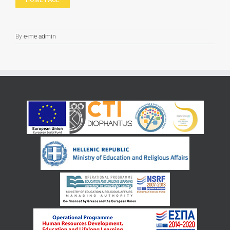
HOME PAGE
By
e-me admin