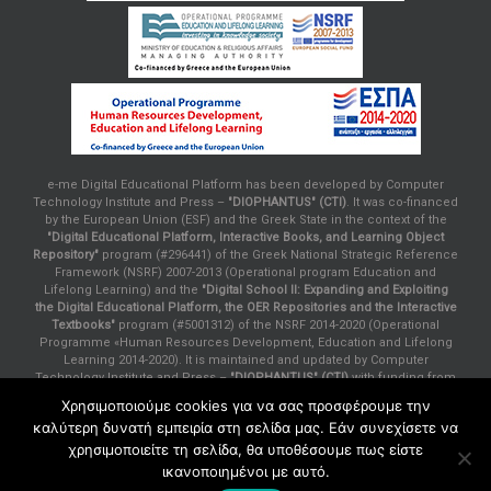
e-me Digital Educational Platform has been developed by Computer
Technology Institute and Press –
"DIOPHANTUS" (CTI)
. It was co-financed
by the European Union (ESF) and the Greek State in the context of the
"Digital Educational Platform, Interactive Books, and Learning Object
Repository"
program (#296441) of the Greek National Strategic Reference
Framework (NSRF) 2007-2013 (Operational program Education and
Lifelong Learning) and the
"Digital School II: Expanding and Exploiting
the Digital Educational Platform, the OER Repositories and the Interactive
Textbooks"
program (#5001312) of the NSRF 2014-2020 (Operational
Programme «Human Resources Development, Education and Lifelong
Learning 2014-2020). It is maintained and updated by Computer
Technology Institute and Press –
"DIOPHANTUS" (CTI)
with funding from
the Greek Ministry of Education and Religious Affairs, in the context of
Χρησιμοποιούμε cookies για να σας προσφέρουμε την
the project of support and maintenance of services of the Greek Ministry
καλύτερη δυνατή εμπειρία στη σελίδα μας. Εάν συνεχίσετε να
of Education and Religious Affairs.
χρησιμοποιείτε τη σελίδα, θα υποθέσουμε πως είστε
ικανοποιημένοι με αυτό.