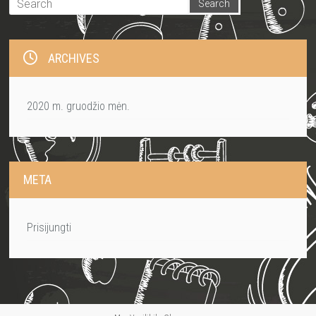
ARCHIVES
2020 m. gruodžio mėn.
META
Prisijungti