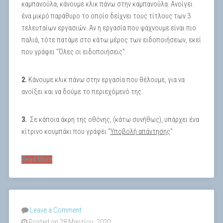
καμπανούλα, κάνουμε κλικ πάνω στην καμπανούλα. Ανοίγει
ένα μικρό παράθυρο το οποίο δείχνει τους τίτλους των 3
τελευταίων εργασιών. Αν η εργασία που ψάχνουμε είναι πιο
παλιά, τότε πατάμε στο κάτω μέρος των ειδοποιήσεων, εκεί
που γράφει "Όλες οι ειδοποιήσεις".
2.
Κάνουμε κλικ πάνω στην εργασία που θέλουμε, για να
ανοίξει και να δούμε το περιεχόμενό της.
3.
Σε κάποια άκρη της οθόνης, (κάτω συνήθως), υπάρχει ένα
κίτρινο κουμπάκι που γράφει "
Υποβολή απάντησης
".
Read More
Leave a Comment
Posted on 28 Μαρτίου, 2020