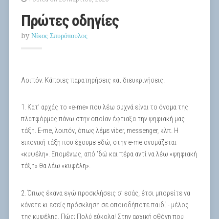
Πρώτες οδηγίες
by
Νίκος Σπυρόπουλος
Λοιπόν: Κάποιες παρατηρήσεις και διευκρινήσεις.
1. Κατ’ αρχάς το «e-me» που λέω συχνά είναι το όνομα της
πλατφόρμας πάνω στην οποίαν έφτιαξα την ψηφιακή μας
τάξη. E-me, λοιπόν, όπως λέμε viber, messenger, κλπ. Η
εικονική τάξη που έχουμε εδώ, στην e-me ονομάζεται
«κυψέλη». Επομένως, από ’δώ και πέρα αντί να λέω «ψηφιακή
τάξη» θα λέω «κυψέλη».
2. Όπως έκανα εγώ προσκλήσεις σ’ εσάς, έτσι μπορείτε να
κάνετε κι εσείς πρόσκληση σε οποιοδήποτε παιδί - μέλος
της κυψέλης. Πώς; Πολύ εύκολα! Στην αρχική οθόνη που