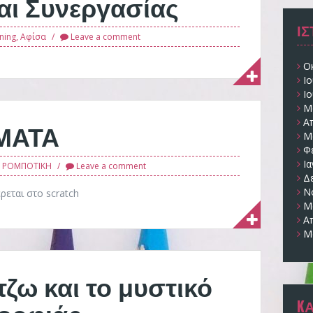
και Συνεργασίας
Ι
nning
,
Αφίσα
Leave a comment
Ο
Ι
Ι
Μ
Α
ΣΜΑΤΑ
Μ
Φ
Ι
,
ΡΟΜΠΟΤΙΚΗ
Leave a comment
Δ
Ν
ρεται στο scratch
Μ
Α
Μ
τζω και το μυστικό
μορφιάς
K