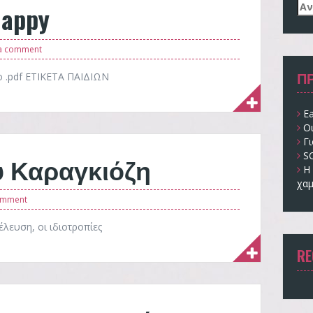
Αν
happy
για
a comment
Π
το .pdf ΕΤΙΚΕΤΑ ΠΑΙΔΙΩΝ
Ea
Ο
Γι
S
υ Καραγκιόζη
Η 
χαμ
omment
λευση, οι ιδιοτροπίες
RE