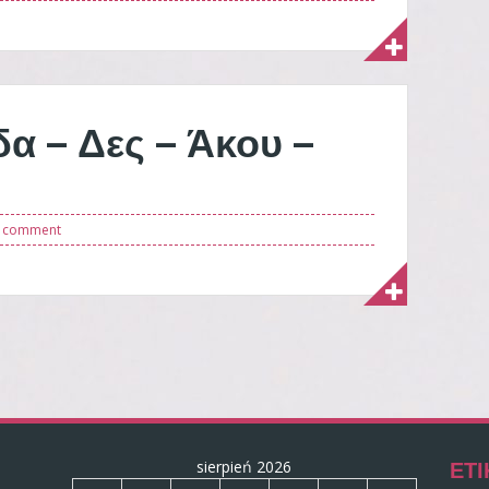
α – Δες – Άκου –
a comment
ΕΤΙ
sierpień 2026