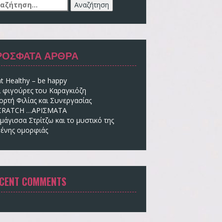
αζήτηση
:
ΡΌΣΦΑΤΑ ΆΡΘΡΑ
t Healthy – be happy
ι φιγούρες του Καραγκιόζη
ορτή Φιλίας και Συνεργασίας
CRATCH …ΑΡΙΣΜΑΤΑ
μάγισσα Στρίτζω και το μυστικό της
ένης ομορφιάς
CENT COMMENTS