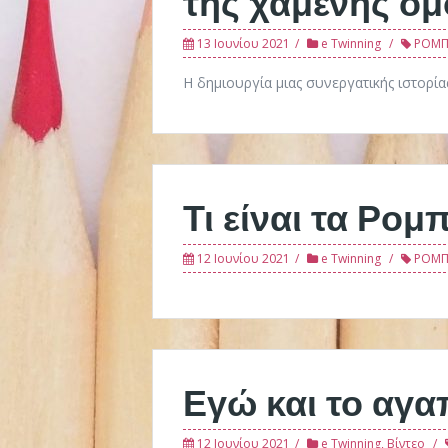
13 Ιουνίου 2021
e Twinning
ΡΟΜΠ
Η δημιουργία μιας συνεργατικής ιστορία
Τι είναι τα Ρομ
12 Ιουνίου 2021
e Twinning
ΡΟΜ
Εγώ και το αγ
12 Ιουνίου 2021
e Twinning
,
Βίντεο