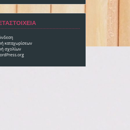
ΕΤΑΣΤΟΙΧΕΊΑ
ύνδεση
οή καταχωρίσεων
οή σχολίων
ordPress.org