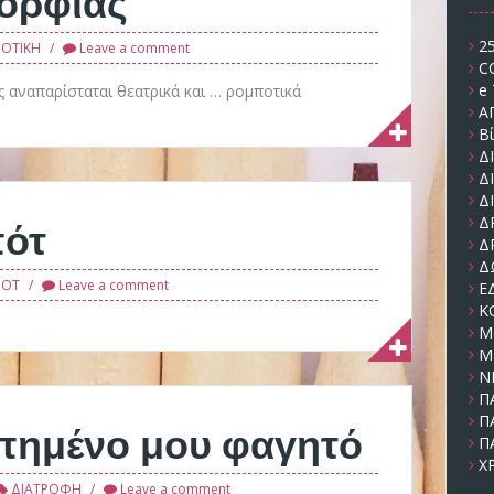
2
ΟΤΙΚΗ
Leave a comment
C
e 
ς αναπαρίσταται θεατρικά και … ρομποτικά
Α
Β
Δ
Δ
Δ
πότ
Δ
Δ
Δ
ΠΟΤ
Leave a comment
Ε
Κ
Μ
Μέ
Ν
Π
Π
απημένο μου φαγητό
Π
Χ
ΔΙΑΤΡΟΦΗ
Leave a comment