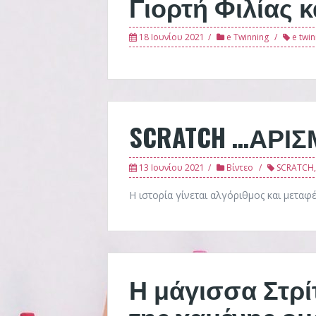
Γιορτή Φιλίας 
18 Ιουνίου 2021
e Twinning
e twi
SCRATCH …ΑΡΙ
13 Ιουνίου 2021
Βίντεο
SCRATCH
Η ιστορία γίνεται αλγόριθμος και μεταφέ
Η μάγισσα Στρί
της χαμένης ο