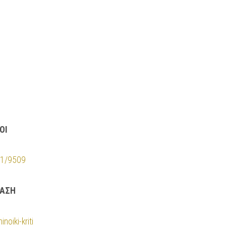
ΟΙ
521/9509
ΡΑΣΗ
noiki-kriti