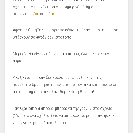
Σε αυτό το σημείο μπορώ να θυμηθώ τα γεωμετρικά
σχήματα που συνάντησα στο σημερινό μάθημα
πατώντας
εδώ
και
εδώ .
Αφού τα θυμήθηκα, μπορώ να κάνω τις δραστηριότητες που
υπάρχουν σε αυτόν τον ιστότοπο.
Μερικές θα γίνουν σήμερα και κάποιες άλλες θα γίνουν
αύριο.
Δεν ξεχνώ ότι εάν δυσκολεύομαι όταν θα κάνω τις
παρακάτω δραστηριότητες, μπορώ πάντα να επιστρέφω σε
αυτό το σημείο για να ξαναθυμηθώ τη θεωρία!
Εάν έχω κάποια απορία, μπορώ να την γράψω στα σχόλια
("Αφήστε ένα σχόλιο") για να μπορέσει να μου απαντήσει και
να με βοηθήσει η δασκάλα μου.