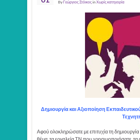
By
Γεώργιος Στόικος
in
Χωρίς κατηγορία
Δημιουργία και Αξιοποίηση Εκπαιδευτικο
Τεχνητ
Αφού ολοκληρώσατε με επιτυχία τη δημιουργία 
θέμα, τα εργαλεία ΤΝ που χρησιμοποιήσατε, τα