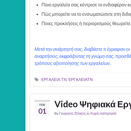
Ποιο εργαλείο σας κέντρισε το ενδιαφέρον και
Πώς μπορείτε να το ενσωματώσετε στη διδα
Ποιες προκλήσεις ή περιορισμούς θεωρείτε ό
Μετά την ανάρτησή σας, διαβάστε τι έγραψαν ο
αναρτήσεις, εκφράζοντας τη γνώμη σας, προσθέ
τρόπους αξιοποίησης των εργαλείων.
ΕΡΓΑΛΕΙΑ ΤΝ
,
ΕΡΓΑΛΕΙΑΤΝ
Video Ψηφιακά Ερ
FEB
01
By
Γεώργιος Στόικος
in
Χωρίς κατηγορία