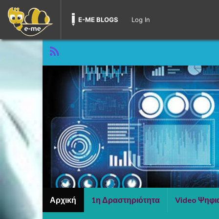
E-ME BLOGS
Log In
Αρχική
1η Δραστηριότητα
Video Ψηφι