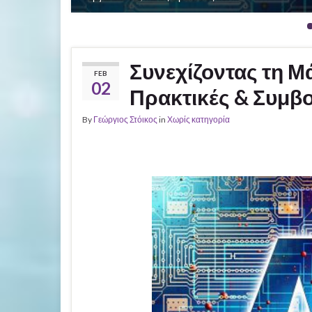
Συνεχίζοντας τη Μ
FEB
02
Πρακτικές & Συμβ
By
Γεώργιος Στόικος
in
Χωρίς κατηγορία