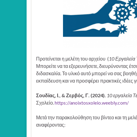
Προτείνεται η μελέτη του αρχείου (
10 Εργαλεία 
Μπορείτε να τα εξερευνήσετε, διευρύνοντας έτσ
διδασκαλία. Το υλικό αυτό μπορεί να σας βοηθ
εκπαίδευση και να προσφέρει πρακτικές ιδέες γι
Σουδίας, Ι., & Ζερβός, Γ. (2024).
10 εργαλεία Τ
Σχολείο.
https://anoixtosxoleio.weebly.com/
Μετά την παρακολούθηση του βίντεο και τη μελέτ
αναφέροντας: