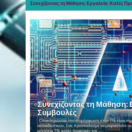
Συνεχίζοντας τη Μάθηση: Εργαλεία, Καλές Πρ
Previous
Συνεχίζοντας τη Μάθηση: 
Συμβουλές
Oλοκληρώντας την επιμόρφωση στην ΤΝ, είναι σημα
εκπαιδευτικών. Σας προσκαλούμε να μοιραστείτε τις
εργαλεία ΤΝ, καλές πρακτικές και …