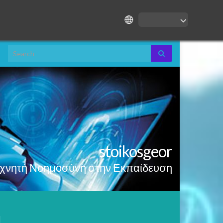
Search for:
stoikosgeor
εχνητή Νοημοσύνη στην Εκπαίδευση