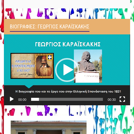
ΒΙΟΓΡΑΦΊΕΣ: ΓΕΏΡΓΙΟΣ ΚΑΡΑΪΣΚΆΚΗΣ
Πρόγραμμα
Αναπαραγωγής
Βίντεο
00:00
00:30