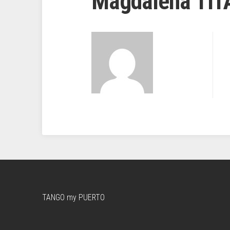
Magdalena TIT
TANGO my PUERTO