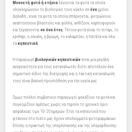
Μονοετή φυτά ή ετήσια
λέγονται τα φυτά τα οποία
ολοκληρώνουν το βιολογικό τους κύκλο σε
ένα
χρόνο.
Δηλαδή , είναι τα φυτά τα οποία σπέρνονται, φυτρώνουν,
αναπτύσσουν βλαστούς και φύλλα, ανθίζουν, καρποφορούν
και ξεραίνονται
σε ένα έτος
. Τέτοια φυτά είναι το σιτάρι, το
κριθάρι, η σίκαλη, η βρώμη, το καλαμπόκι, η πατάτα και όλα
τα
κηπευτικά
.
Η παραγωγή
βιολογικών κηπευτικών
είναι μια μεγάλη
αναγκαιότητα για τους καταναλωτές διότι αποτελούν ένα
σημαντικό είδος της διατροφής και η τακτική κατανάλωσή
τους είναι βασική προϋπόθεση για την υγεία μας.
Όμως πολλοί συμβατικοί παραγωγοί ψεκάζουν τα φυτά και
συγκομίζουν αμέσως χωρίς να τηρούν το χρονικό όριο
ασφάλειας των 10- 20 ημερών. Έτσι τα κηπευτικά που
φτάνουν στο πιάτο μας έχουν υπολείμματα φυτοφαρμάκων.
Επίσης η πρακτική της υπερλίπανσης και της υπεράρδευσης