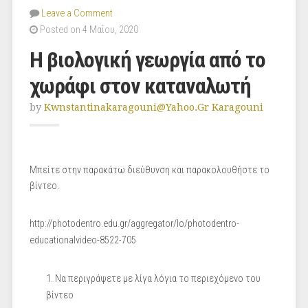
Leave a Comment
Posted on 4 Μαΐου, 2020
Η βιολογική γεωργία από το
χωράφι στον καταναλωτή
by
Kwnstantinakaragouni@yahoo.gr Karagouni
Μπείτε στην παρακάτω διεύθυνση και παρακολουθήστε το
βίντεο.
http://photodentro.edu.gr/aggregator/lo/photodentro-
educationalvideo-8522-705
Να περιγράψετε με λίγα λόγια το περιεχόμενο του
βίντεο