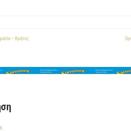
κρατία – Κράτος
Ορ
ηση
ε
.