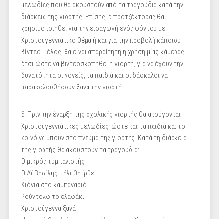
μελωδίες που θα ακουστούν από τα τραγούδια κατά την
διάρκεια της γιορτής. Επίσης, ο προτζέκτορας θα
χρησιμοποιηθεί για την εισαγωγή ενός φόντου με
Χριστουγεννιάτικο θέμα ή και για την προβολή κάποιου
βίντεο. Τέλος, θα είναι απαραίτητη η χρήση μίας κάμερας
έτσι ώστε να βιντεοσκοπηθεί η γιορτή, για να έχουν την
δυνατότητα οι γονείς, τα παιδιά και οι δάσκαλοι να
παρακολουθήσουν ξανά την γιορτή.
6. Πριν την έναρξη της σχολικής γιορτής θα ακούγονται
Χριστουγεννιάτικες μελωδίες, ώστε και τα παιδιά και το
κοινό να μπουν στο πνεύμα της γιορτής. Κατά τη διάρκεια
της γιορτής θα ακουστούν τα τραγούδια:
Ο μικρός τυμπανιστής
Ο Αϊ Βασίλης πάλι θα ‘ρθει
Χιόνια στο καμπαναριό
Ρούντολφ το ελαφάκι
Χριστούγεννα ξανά