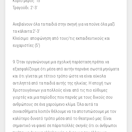
Κύριο μέρος: 15'
Τραγούδι: 2'-3'
Ανεβαίνουν όλα τα παιδιά στην σκηνή για να πούνε όλα μαζί
τα κάλαντα:2'-3'
Κλείσιμο: αποφώνηση από τους/τις εκπαιδευτικούς και
ευχαριστίες (5')
9. Όταν οργανώνουμε μια σχολική παράσταση πρέπει να
εξασφαλίζουμε ότι μέσα από αυτήν περνάνε σωστά μηνύματα
και ότι γίνεται με τέτοιο τρόπο ώστε να είναι εύκολα
αντιληπτά από τα παιδιά αυτής της ηλικίας. Η εποχή των
Χριστουγέννων για πολλούς είναι από τις πιο εύθυμες
γιορτές και μια περίοδος που περνάς με τους δικούς σου
ανθρώπους σε ένα χαρούμενο κλίμα. Όλα αυτά τα
συναισθήματα λοιπόν θέλουμε να τα αποτυπώσουμε με τον
καλύτερο δυνατό τρόπο μέσα από το θεατρικό μας. Είναι
σημαντικό να φανεί σε πάρα πολλές σκηνές ότι οι άνθρωποι