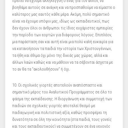
πρέπει να έχουμε αλληλεγγύη ο ένας για τον άλλον, να
βοηθάμε αυτούς σε ανάγκη και να προσπαθούμε να είμαστε ο
καλύτερος μας εαυτός κάθε μέρα. Ακόμη, πολύ σημαντικό
είναι να έχουμε υπόψιν μας, ιδίως ως εκπαιδευτικοί, πως
δεν έχουν όλοι οι άνθρωποι τις ίδιες ευχάριστες εμπειρίες
την περίοδο των εορτών για διάφορους λόγους. Επιπλέον,
μια παράσταση σαν και αυτή είναι μια πολύ καλή ευκαιρία για
να κατανοήσουν τα παιδιά την ιστορία των Χριστουγέννων,
τα ήθη και έθιμα όχι μόνο της δικιάς μας χώρας, αλλά και
άλλων λαών καθώς και να μάθουν να τα σέβονται άσχετα με
το αν θα τα "ακολουθήσουν" ή όχι.
10. Οι σχολικές γιορτές αποτελούν αναπόσπαστο και
σημαντικό μέρος του Αναλυτικού Προγράμματος σε όλο το
φάσμα της εκπαίδευσης. Η διοργάνωση και συμμετοχή των
παιδιών σε σχολικές γιορτές αποτελεί θεσμό με
παιδαγωγική και πολιτιστική αξία, καθώς προσφέρει τη
δυνατότητα σε όλη την κοινότητα (στα παιδιά, τους γονείς
και τους εκπαιδευτικούς) να συμμετέχουν σε ένα γεγονός