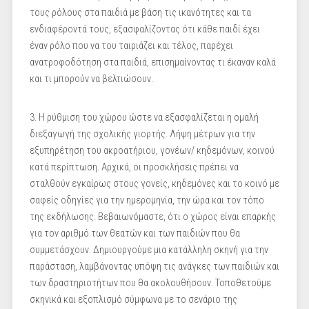
τους ρόλους στα παιδιά με βάση τις ικανότητες και τα
ενδιαφέροντά τους, εξασφαλίζοντας ότι κάθε παιδί έχει
έναν ρόλο που να του ταιριάζει και τέλος, παρέχει
ανατροφοδότηση στα παιδιά, επισημαίνοντας τι έκαναν καλά
και τι μπορούν να βελτιώσουν.
3. Η ρύθμιση του χώρου ώστε να εξασφαλίζεται η ομαλή
διεξαγωγή της σχολικής γιορτής. Λήψη μέτρων για την
εξυπηρέτηση του ακροατήριου, γονέων/ κηδεμόνων, κοινού
κατά περίπτωση. Αρχικά, οι προσκλήσεις πρέπει να
σταλθούν εγκαίρως στους γονείς, κηδεμόνες και το κοινό με
σαφείς οδηγίες για την ημερομηνία, την ώρα και τον τόπο
της εκδήλωσης. Βεβαιωνόμαστε, ότι ο χώρος είναι επαρκής
για τον αριθμό των θεατών και των παιδιών που θα
συμμετάσχουν. Δημιουργούμε μια κατάλληλη σκηνή για την
παράσταση, λαμβάνοντας υπόψη τις ανάγκες των παιδιών και
των δραστηριοτήτων που θα ακολουθήσουν. Τοποθετούμε
σκηνικά και εξοπλισμό σύμφωνα με το σενάριο της