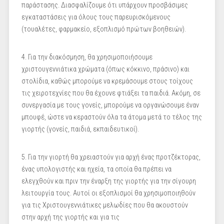
παράστασης. Διασφαλίζουμε ότι υπάρχουν προσβάσιμες
εγκαταστάσεις για όλους τους παρευρισκόμενους
(τουαλέτες, φαρμακείο, εξοπλισμό πρώτων βοηθειών).
4. Για την διακόσμηση, θα χρησιμοποιήσουμε
χριστουγεννιάτικα χρώματα (όπως κόκκινο, πράσινο) και
στολίδια, καθώς μπορούμε να κρεμάσουμε στους τοίχους
τις χειροτεχνίες που θα έχουνε φτιάξει τα παιδιά. Ακόμη, σε
συνεργασία με τους γονείς, μπορούμε να οργανώσουμε έναν
μπουφέ, ώστε να κεραστούν όλα τα άτομα μετά το τέλος της
γιορτής (γονείς, παιδιά, εκπαιδευτικοί).
5. Για την γιορτή θα χρειαστούν για αρχή ένας προτζέκτορας,
ένας υπολογιστής και ηχεία, τα οποία θα πρέπει να
ελεγχθούν και πριν την έναρξη της γιορτής για την σίγουρη
λειτουργία τους. Αυτοί οι εξοπλισμοί θα χρησιμοποιηθούν
για τις Χριστουγεννιάτικες μελωδίες που θα ακουστούν
στην αρχή της γιορτής και για τις