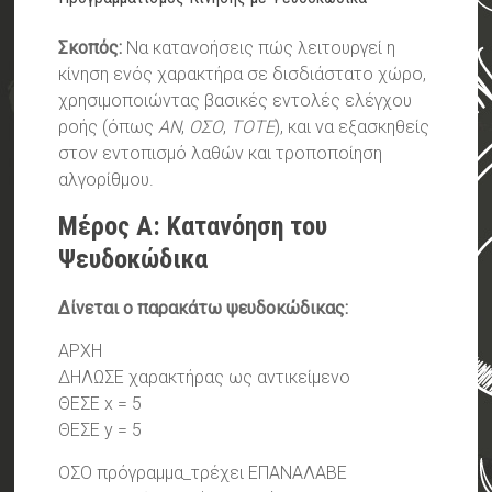
Σκοπός:
Να κατανοήσεις πώς λειτουργεί η
κίνηση ενός χαρακτήρα σε δισδιάστατο χώρο,
χρησιμοποιώντας βασικές εντολές ελέγχου
ροής (όπως
ΑΝ
,
ΟΣΟ
,
ΤΟΤΕ
), και να εξασκηθείς
στον εντοπισμό λαθών και τροποποίηση
αλγορίθμου.
Μέρος Α: Κατανόηση του
Ψευδοκώδικα
Δίνεται ο παρακάτω ψευδοκώδικας:
ΑΡΧΗ
ΔΗΛΩΣΕ χαρακτήρας ως αντικείμενο
ΘΕΣΕ x = 5
ΘΕΣΕ y = 5
ΟΣΟ πρόγραμμα_τρέχει ΕΠΑΝΑΛΑΒΕ