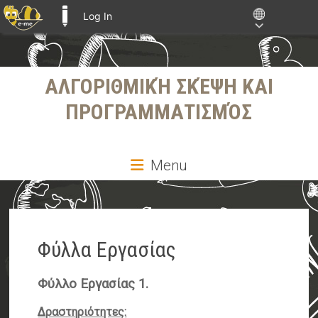
Log In
E-ME BLOGS
Skip
ΑΛΓΟΡΙΘΜΙΚΉ ΣΚΈΨΗ ΚΑΙ
to
content
ΠΡΟΓΡΑΜΜΑΤΙΣΜΌΣ
Menu
Φύλλα Εργασίας
Φύλλο Εργασίας 1.
Δραστηριότητες: