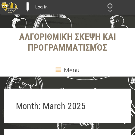
Log In
E-ME BLOGS
Skip
ΑΛΓΟΡΙΘΜΙΚΉ ΣΚΈΨΗ ΚΑΙ
to
content
ΠΡΟΓΡΑΜΜΑΤΙΣΜΌΣ
Menu
Month:
March 2025