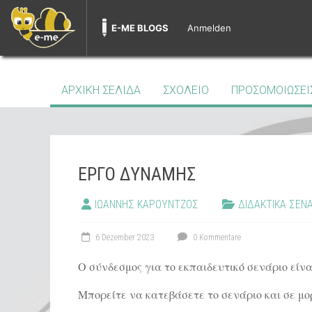
E-ME BLOGS
Anmelden
Zum
Inhalt
ΦΥΣΙΚΉ
springen
ΑΡΧΙΚΗ ΣΕΛΙΔΑ
ΣΧΟΛΕΙΟ
ΠΡΟΣΟΜΟΙΩΣΕΙ
Α'
ΛΥΚΕΊΟΥ
ΕΡΓΟ ΔΥΝΑΜΗΣ
ΙΩΑΝΝΗΣ ΚΑΡΟΥΝΤΖΟΣ
ΔΙΔΑΚΤΙΚΑ ΣΕΝ
6 Dezember 2023
0 Kommentare
Ο σύνδεσμος για το εκπαιδευτικό σενάριο είν
Μπορείτε να κατεβάσετε το σενάριο και σε μ