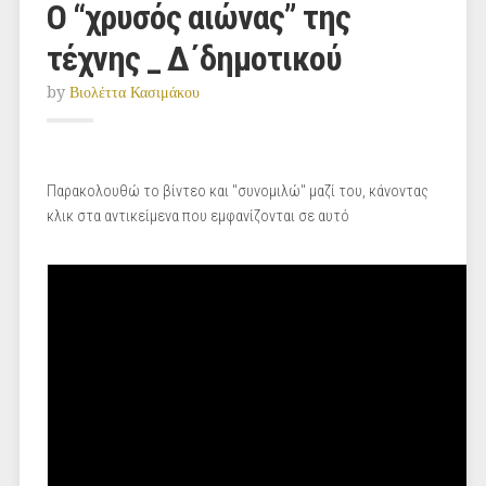
Ο “χρυσός αιώνας” της
τέχνης _ Δ΄δημοτικού
by
Βιολέττα Κασιμάκου
Παρακολουθώ το βίντεο και "συνομιλώ" μαζί του, κάνοντας
κλικ στα αντικείμενα που εμφανίζονται σε αυτό