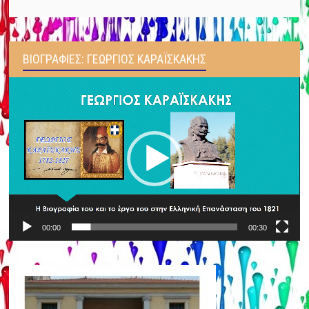
ΒΙΟΓΡΑΦΊΕΣ: ΓΕΏΡΓΙΟΣ ΚΑΡΑΪΣΚΆΚΗΣ
Πρόγραμμα
Αναπαραγωγής
Βίντεο
00:00
00:30