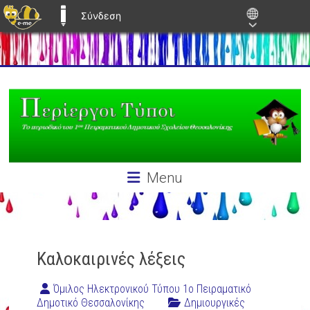
Σύνδεση
E-ME BLOGS
Skip
ΠΕΡΊΕΡΓΟΙ
to
content
ΤΎΠΟΙ
Το
μαθητικό
ιστολόγιο
Menu
του
1ου
Πειραματικού
Δημοτικού
Θεσσαλονίκης
Καλοκαιρινές λέξεις
Όμιλος Ηλεκτρονικού Τύπου 1ο Πειραματικό
Δημοτικό Θεσσαλονίκης
Δημιουργικές