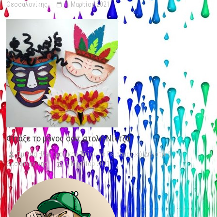
Θεσσαλονίκης
1 Μαρτίου 2021
Φτιάξε το μόνος σου: στολή Νίντζα
Όμιλος Ηλεκτρονικού Τύπου 1ο Πειραματικό Δημοτικό
Θεσσαλονίκης
1 Μαρτίου 2021