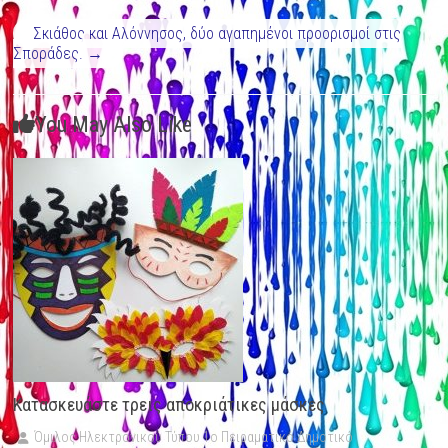
Σκιάθος και Αλόννησος, δύο αγαπημένοι προορισμοί στις
Σποράδες.
→
You May Also Like
Κατασκευάστε τρεις αποκριάτικες μάσκες
Όμιλος Ηλεκτρονικού Τύπου 1ο Πειραματικό Δημοτικό