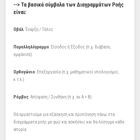
--> Τα βασικά σύμβολα των Διαγραμμάτων Ροής
είναι:
Οβάλ
: Έναρξη / Τέλος.
Παραλληλόγραμμο
: Είσοδος ή Έξοδος (π.χ. διάβασε,
εμφάνισε).
Ορθογώνιο
: Επεξεργασία (π.χ. μαθηματικοί υπολογισμοί,
κ.τ.λ.).
Ρόμβος
: Απόφαση / Συνθήκη (π.χ. αν Α > Β).
Θα εργαστούμε για εξάσκηση και προπόνηση πάνω στα
διαγράμματα ροής με quiz και ασκήσεις και θα λύσουμε κάθε
απορία.