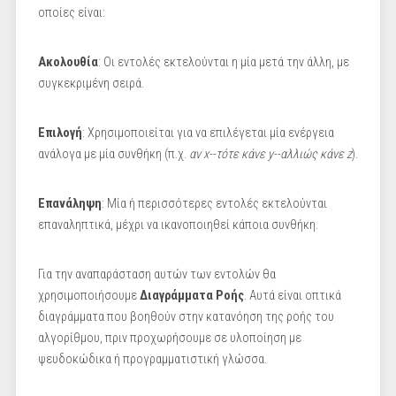
οποίες είναι:
Ακολουθία
: Οι εντολές εκτελούνται η μία μετά την άλλη, με
συγκεκριμένη σειρά.
Επιλογή
: Χρησιμοποιείται για να επιλέγεται μία ενέργεια
ανάλογα με μία συνθήκη (π.χ.
αν x--τότε κάνε y--αλλιώς κάνε z
).
Επανάληψη
: Μία ή περισσότερες εντολές εκτελούνται
επαναληπτικά, μέχρι να ικανοποιηθεί κάποια συνθήκη.
Για την αναπαράσταση αυτών των εντολών θα
χρησιμοποιήσουμε
Διαγράμματα Ροής
. Αυτά είναι οπτικά
διαγράμματα που βοηθούν στην κατανόηση της ροής του
αλγορίθμου, πριν προχωρήσουμε σε υλοποίηση με
ψευδοκώδικα ή προγραμματιστική γλώσσα.