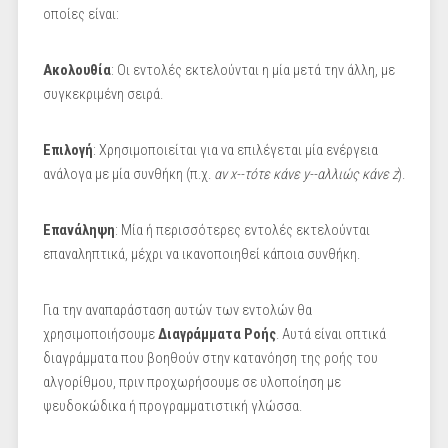
οποίες είναι:
Ακολουθία
: Οι εντολές εκτελούνται η μία μετά την άλλη, με
συγκεκριμένη σειρά.
Επιλογή
: Χρησιμοποιείται για να επιλέγεται μία ενέργεια
ανάλογα με μία συνθήκη (π.χ.
αν x--τότε κάνε y--αλλιώς κάνε z
).
Επανάληψη
: Μία ή περισσότερες εντολές εκτελούνται
επαναληπτικά, μέχρι να ικανοποιηθεί κάποια συνθήκη.
Για την αναπαράσταση αυτών των εντολών θα
χρησιμοποιήσουμε
Διαγράμματα Ροής
. Αυτά είναι οπτικά
διαγράμματα που βοηθούν στην κατανόηση της ροής του
αλγορίθμου, πριν προχωρήσουμε σε υλοποίηση με
ψευδοκώδικα ή προγραμματιστική γλώσσα.