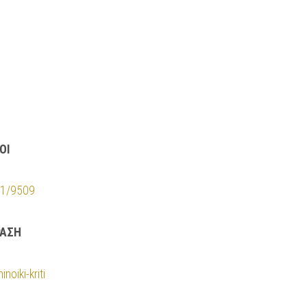
ΟΙ
521/9509
ΡΑΣΗ
noiki-kriti