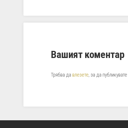
Вашият коментар
Трябва да
влезете
, за да публикувате