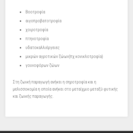
Βοοτροφία
αιγοπροβατοτροφία
χοιροτροφία
πτηνοτροφία
υδατοκαλλιέργειες
μικρών αγροτικών ζώων(πχ κονικλοτροφία)
γουνοφόρων ζώων
Στη ζωική παραγωγή ανήκει η σηροτροφία και η
μελισσοκομία η οποία ανήκει στο μεταίχμιο μεταξύ φυτικής
και ζωικής παραγωγής.