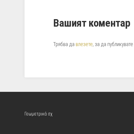
Вашият коментар
Трябва да
влезете
, за да публикувате
Γεωμετρικά σχ