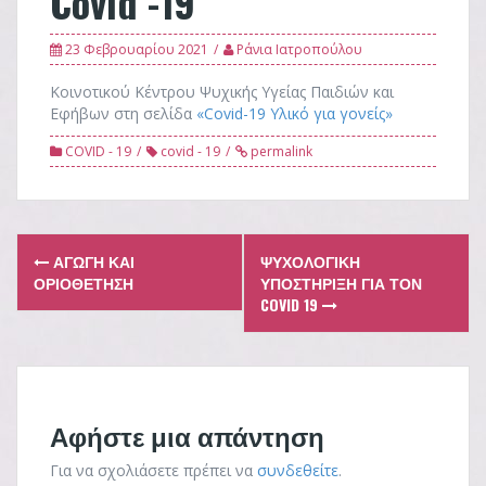
Covid -19
23 Φεβρουαρίου 2021
Ράνια Ιατροπούλου
Κοινοτικού Κέντρου Ψυχικής Υγείας Παιδιών και
Εφήβων στη σελίδα
«Covid-19 Υλικό για γονείς»
COVID - 19
covid - 19
permalink
Post
ΑΓΩΓΗ ΚΑΙ
ΨΥΧΟΛΟΓΙΚΗ
navigation
ΟΡΙΟΘΕΤΗΣΗ
ΥΠΟΣΤΗΡΙΞΗ ΓΙΑ ΤΟΝ
COVID 19
Αφήστε μια απάντηση
Για να σχολιάσετε πρέπει να
συνδεθείτε
.