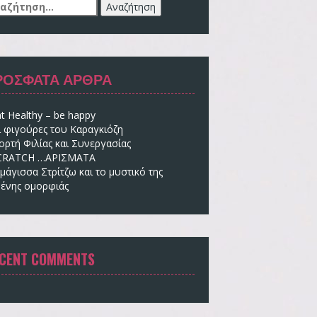
αζήτηση
:
ΡΌΣΦΑΤΑ ΆΡΘΡΑ
t Healthy – be happy
ι φιγούρες του Καραγκιόζη
ορτή Φιλίας και Συνεργασίας
CRATCH …ΑΡΙΣΜΑΤΑ
μάγισσα Στρίτζω και το μυστικό της
ένης ομορφιάς
CENT COMMENTS