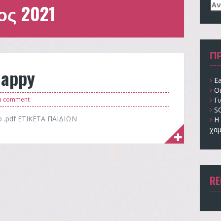
Αν
ς 2021
για
Π
happy
Ea
Ο
a comment
Γι
S
το .pdf ΕΤΙΚΕΤΑ ΠΑΙΔΙΩΝ
Η 
χαμ
RE