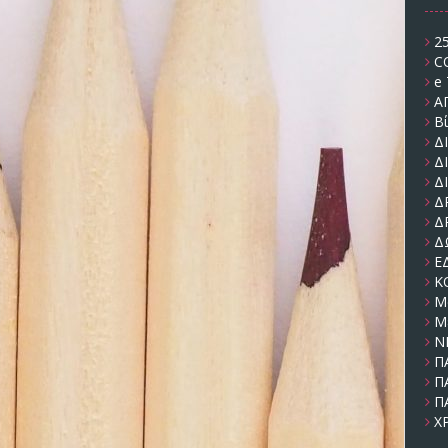
2
C
e 
Α
Β
Δ
Δ
Δ
Δ
Δ
Δ
Ε
Κ
Μ
Μέ
Ν
Π
Π
Π
Χ