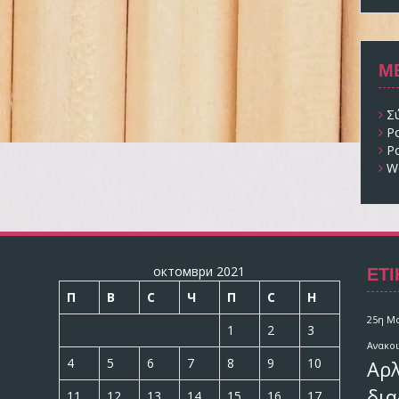
Μ
Σ
Ρ
Ρ
W
ΕΤΙ
октомври 2021
П
В
С
Ч
П
С
Н
25η Μ
1
2
3
Ανακο
4
5
6
7
8
9
10
Αρλ
δια
11
12
13
14
15
16
17