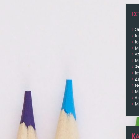
Ι
Ο
Ι
Ι
Μ
Α
Μ
Φ
Ι
Δ
Ν
Μ
Α
Μ
K