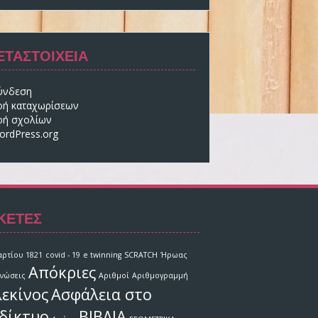
ΕΤΑΣΤΟΙΧΕΊΑ
ύνδεση
οή καταχωρίσεων
οή σχολίων
ordPress.org
ΚΈΤΕΣ
αρτίου 1821
covid - 19
e twinning
SCRATCH
Ήρωας
Απόκριες
ινώσεις
Αριθμοί
Αριθμογραμμή
εκίνος
Ασφάλεια στο
δίκτυο
ΒΙΒΛΙΑ